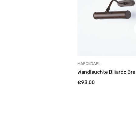
ANBIETER:
MARCKDAEL
Wandleuchte Biliardo Br
€93,00