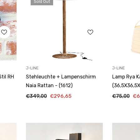
Sold Out
ANBIETER:
ANBIETER:
J-LINE
J-LINE
Stil RH
Stehleuchte + Lampenschirm
Lamp Rya K
Naia Rattan - (1612)
(36,5X36,5X
€349,00
€296,65
€75,00
€6