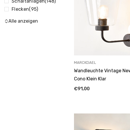
Schaltanlagen
(148)
Flecken
(95)
Alle anzeigen
ANBIETER:
MARCKDAEL
Wandleuchte Vintage Ne
Cono Klein Klar
€91,00