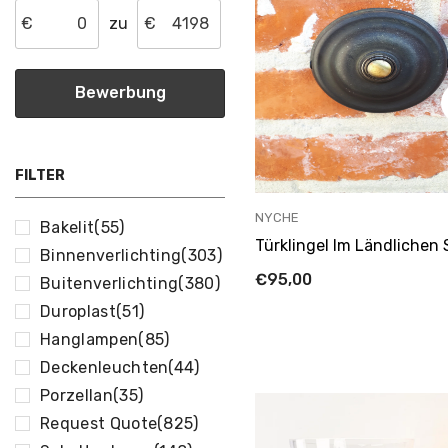
€
zu
€
FILTER
ANBIETER:
NYCHE
Bakelit
(55)
Türklingel Im Ländlichen 
Binnenverlichting
(303)
€95,00
Buitenverlichting
(380)
Duroplast
(51)
Hanglampen
(85)
Deckenleuchten
(44)
Porzellan
(35)
Request Quote
(825)