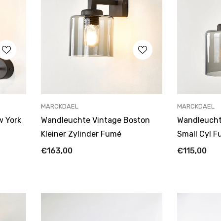
ANBIETER:
ANBIETER:
MARCKDAEL
MARCKDAEL
w York
Wandleuchte Vintage Boston
Wandleucht
Kleiner Zylinder Fumé
Small Cyl 
€163,00
€115,00