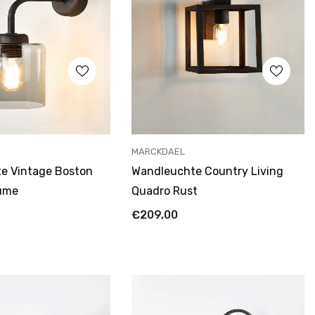
ANBIETER:
MARCKDAEL
e Vintage Boston
Wandleuchte Country Living
Fume
Quadro Rust
€209,00