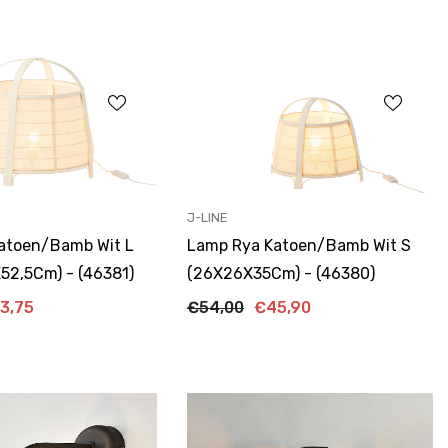
ANBIETER:
J-LINE
atoen/Bamb Wit L
Lamp Rya Katoen/Bamb Wit S
52,5Cm) - (46381)
(26X26X35Cm) - (46380)
3,75
€54,00
€45,90