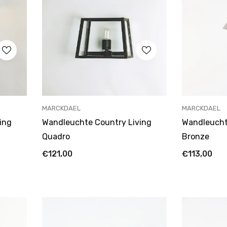
ANBIETER:
ANBIETER:
MARCKDAEL
MARCKDAEL
ing
Wandleuchte Country Living
Wandleuchte
Quadro
Bronze
€121,00
€113,00