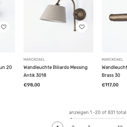
ANBIETER:
ANBIETER:
MARCKDAEL
MARCKDAEL
aun 20
Wandleuchte Biliardo Messing
Wandleuchte
Antik 3018
Brass 30
€98,00
€117,00
anzeigen
1
-
20
of 831 total