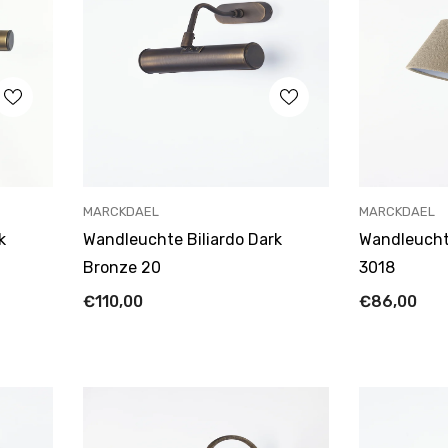
ANBIETER:
ANBIETER:
MARCKDAEL
MARCKDAEL
k
Wandleuchte Biliardo Dark
Wandleucht
Bronze 20
3018
€110,00
€86,00